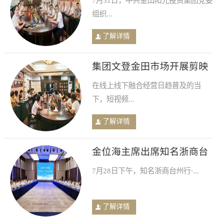
7月31日，中共金田阳光投资集团党委
召开庆祝建军99周年专题学
组织...
习会
了解详情
集团文登金田市场开展剪映
工具实操公益培训
在线上线下融合经营日趋普及的当
下，短视频...
了解详情
金位海主席出席知名浙商台
州行·助力台州高质量发展座
7月28日下午，知名浙商台州行·...
谈会举行
了解详情