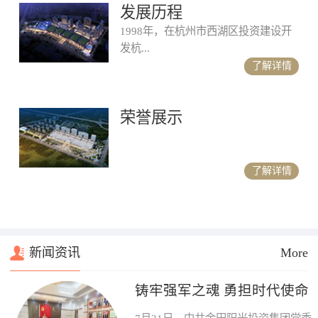
发展历程
1998年，在杭州市西湖区投资建设开
发杭...
了解详情
荣誉展示
了解详情
新闻资讯
More
铸牢强军之魂 勇担时代使命
| 中共金田阳光投资集团党委