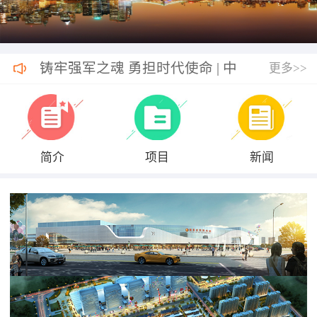
铸牢强军之魂 勇担时代使命 | 中
更多>>
共金田阳光投资集团党委召开庆
祝建军99周年专题学习会
简介
项目
新闻