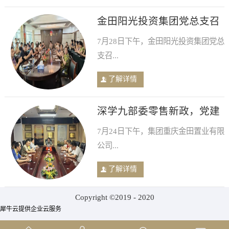
金田阳光投资集团党总支召
开党员学习扩大会
7月28日下午，金田阳光投资集团党总
支召...
了解详情
深学九部委零售新政，党建
引领纾困商户｜集团重庆公
7月24日下午，集团重庆金田置业有限
司党总支组织常态化党建学
公司...
习
了解详情
Copyright ©2019 - 2020
犀牛云提供企业云服务