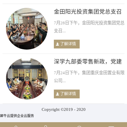
金田阳光投资集团党总支召
开党员学习扩大会
7月28日下午，金田阳光投资集团党总
支召...
了解详情
深学九部委零售新政，党建
引领纾困商户｜集团重庆公
7月24日下午，集团重庆金田置业有限
司党总支组织常态化党建学
公司...
习
了解详情
Copyright ©2019 - 2020
犀牛云提供企业云服务