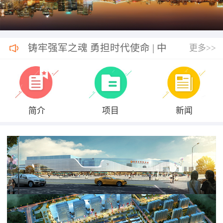
铸牢强军之魂 勇担时代使命 | 中
更多>>
共金田阳光投资集团党委召开庆
祝建军99周年专题学习会
简介
项目
新闻