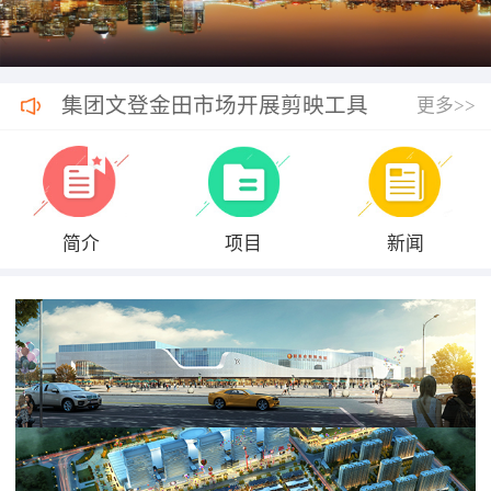
集团文登金田市场开展剪映工具
更多>>
实操公益培训
简介
项目
新闻