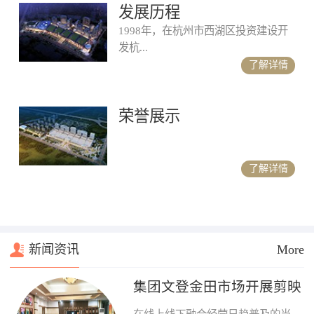
发展历程
1998年，在杭州市西湖区投资建设开
发杭...
了解详情
荣誉展示
了解详情
新闻资讯
More
集团文登金田市场开展剪映
工具实操公益培训