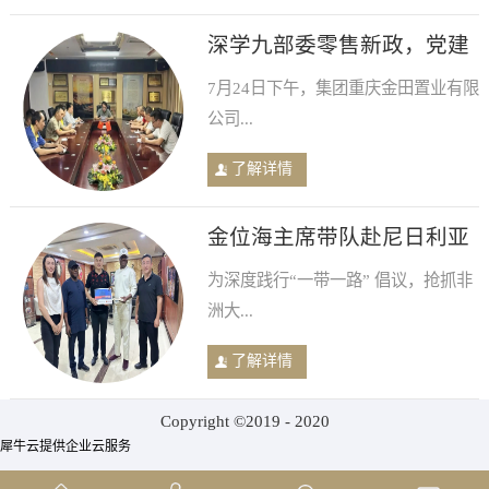
深学九部委零售新政，党建
引领纾困商户｜集团重庆公
7月24日下午，集团重庆金田置业有限
司党总支组织常态化党建学
公司...
习
了解详情
金位海主席带队赴尼日利亚
开展商务考察
为深度践行“一带一路” 倡议，抢抓非
洲大...
了解详情
Copyright ©2019 - 2020
犀牛云提供企业云服务