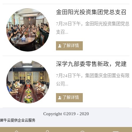
金田阳光投资集团党总支召
开党员学习扩大会
7月28日下午，金田阳光投资集团党总
支召...
了解详情
深学九部委零售新政，党建
引领纾困商户｜集团重庆公
7月24日下午，集团重庆金田置业有限
司党总支组织常态化党建学
公司...
习
了解详情
Copyright ©2019 - 2020
犀牛云提供企业云服务