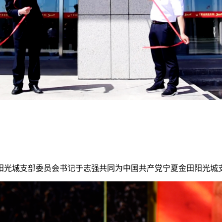
阳光城支部委员会书记于志强共同为中国共产党宁夏金田阳光城