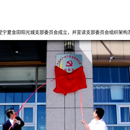
党宁夏金田阳光城支部委员会成立，并宣读支部委员会组织架构