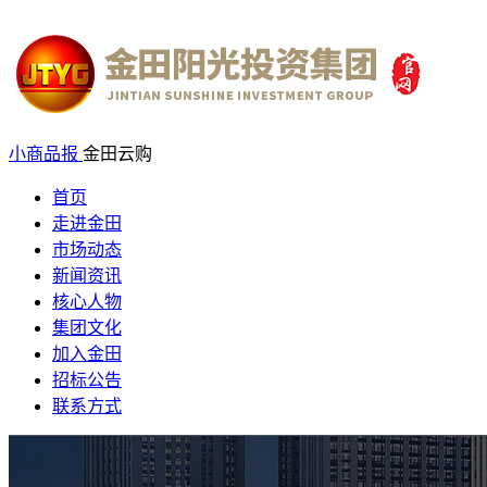
小商品报
金田云购
首页
走进金田
市场动态
新闻资讯
核心人物
集团文化
加入金田
招标公告
联系方式