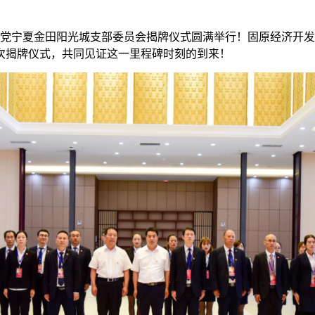
国共产党宁夏金田阳光城支部委员会揭牌仪式圆满举行！固原经济
次揭牌仪式，共同见证这一里程碑时刻的到来！