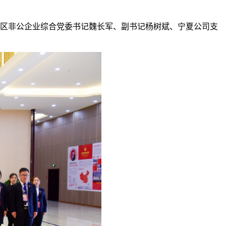
开发区非公企业综合党委书记魏长军、副书记杨树斌、宁夏公司支