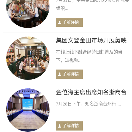
7月31日，中共金田阳光投资集团党委
召开庆祝建军99周年专题学
组织...
习会
了解详情
集团文登金田市场开展剪映
工具实操公益培训
在线上线下融合经营日趋普及的当
下，短视频...
了解详情
金位海主席出席知名浙商台
州行·助力台州高质量发展座
7月28日下午，知名浙商台州行·...
谈会举行
了解详情