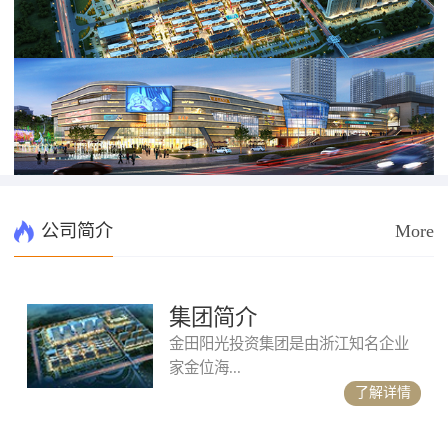
公司简介
More
集团简介
金田阳光投资集团是由浙江知名企业
家金位海...
了解详情
...