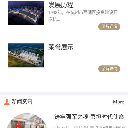
发展历程
1998年，在杭州市西湖区投资建设开
发杭...
了解详情
荣誉展示
了解详情
新闻资讯
More
铸牢强军之魂 勇担时代使命
| 中共金田阳光投资集团党委