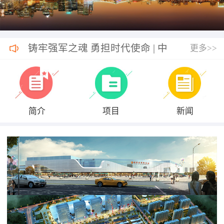
铸牢强军之魂 勇担时代使命 | 中
更多>>
共金田阳光投资集团党委召开庆
祝建军99周年专题学习会
简介
项目
新闻