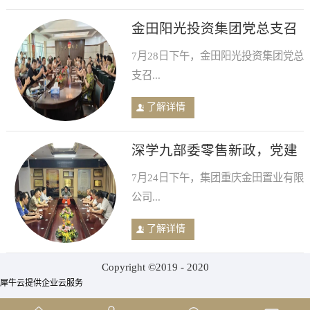
金田阳光投资集团党总支召
开党员学习扩大会
7月28日下午，金田阳光投资集团党总
支召...
了解详情
深学九部委零售新政，党建
引领纾困商户｜集团重庆公
7月24日下午，集团重庆金田置业有限
司党总支组织常态化党建学
公司...
习
了解详情
Copyright ©2019 - 2020
犀牛云提供企业云服务