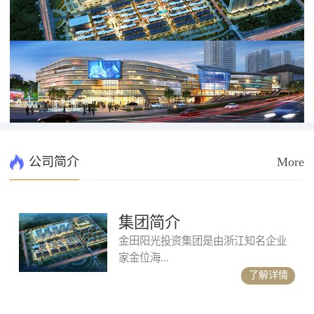
公司简介
More
集团简介
金田阳光投资集团是由浙江知名企业
家金位海...
了解详情
...