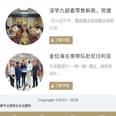
深学九部委零售新政，党建
引领纾困商户｜集团重庆公
7月24日下午，集团重庆金田置业有限
司党总支组织常态化党建学
公司...
习
了解详情
金位海主席带队赴尼日利亚
开展商务考察
为深度践行“一带一路” 倡议，抢抓非
洲大...
了解详情
Copyright ©2019 - 2020
犀牛云提供企业云服务