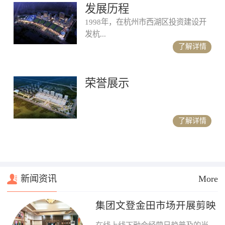
发展历程
1998年，在杭州市西湖区投资建设开
发杭...
了解详情
荣誉展示
了解详情
新闻资讯
More
集团文登金田市场开展剪映
工具实操公益培训