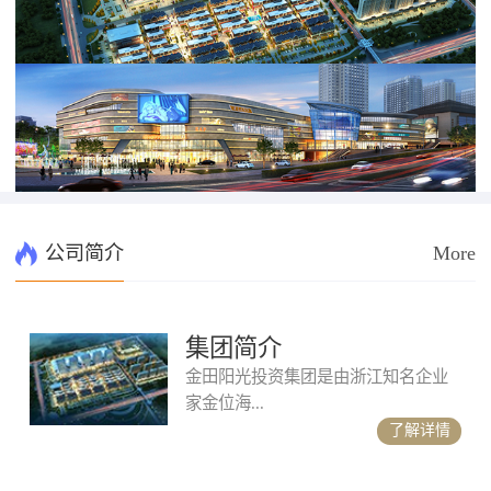
公司简介
More
集团简介
金田阳光投资集团是由浙江知名企业
家金位海...
了解详情
...