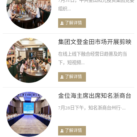
7月31日，中共金田阳光投资集团党委
召开庆祝建军99周年专题学
组织...
习会
了解详情
集团文登金田市场开展剪映
工具实操公益培训
在线上线下融合经营日趋普及的当
下，短视频...
了解详情
金位海主席出席知名浙商台
州行·助力台州高质量发展座
7月28日下午，知名浙商台州行·...
谈会举行
了解详情