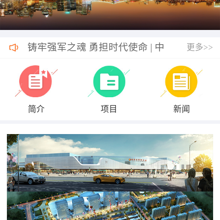
铸牢强军之魂 勇担时代使命 | 中
更多>>
共金田阳光投资集团党委召开庆
祝建军99周年专题学习会
简介
项目
新闻