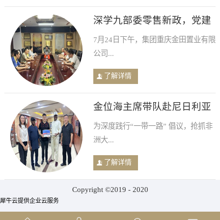
深学九部委零售新政，党建
引领纾困商户｜集团重庆公
7月24日下午，集团重庆金田置业有限
司党总支组织常态化党建学
公司...
习
了解详情
金位海主席带队赴尼日利亚
开展商务考察
为深度践行“一带一路” 倡议，抢抓非
洲大...
了解详情
Copyright ©2019 - 2020
犀牛云提供企业云服务