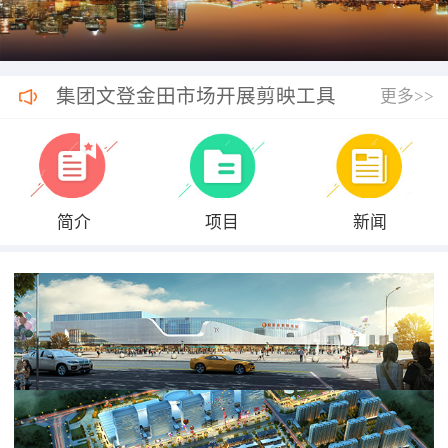
集团文登金田市场开展剪映工具
更多>>
实操公益培训
简介
项目
新闻