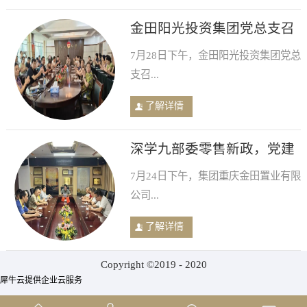
金田阳光投资集团党总支召
开党员学习扩大会
7月28日下午，金田阳光投资集团党总
支召...
了解详情
深学九部委零售新政，党建
引领纾困商户｜集团重庆公
7月24日下午，集团重庆金田置业有限
司党总支组织常态化党建学
公司...
习
了解详情
Copyright ©2019 - 2020
犀牛云提供企业云服务