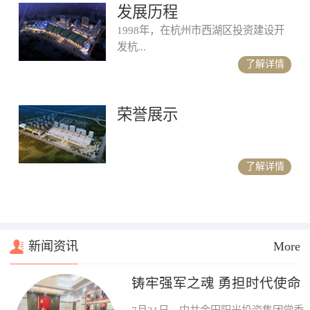
发展历程
1998年，在杭州市西湖区投资建设开
发杭...
了解详情
荣誉展示
了解详情
新闻资讯
More
铸牢强军之魂 勇担时代使命
| 中共金田阳光投资集团党委