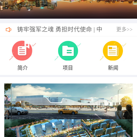
铸牢强军之魂 勇担时代使命 | 中
更多>>
共金田阳光投资集团党委召开庆
祝建军99周年专题学习会
简介
项目
新闻