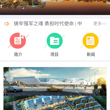
铸牢强军之魂 勇担时代使命 | 中
更多>>
共金田阳光投资集团党委召开庆
祝建军99周年专题学习会
简介
项目
新闻