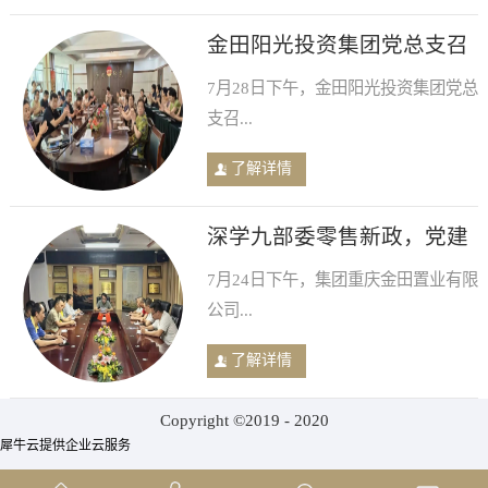
金田阳光投资集团党总支召
开党员学习扩大会
7月28日下午，金田阳光投资集团党总
支召...
了解详情
深学九部委零售新政，党建
引领纾困商户｜集团重庆公
7月24日下午，集团重庆金田置业有限
司党总支组织常态化党建学
公司...
习
了解详情
Copyright ©2019 - 2020
犀牛云提供企业云服务