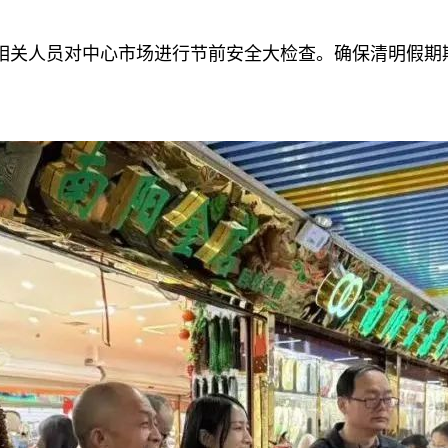
室相关人员对中心市场进行节前安全大检查。确保清明假期