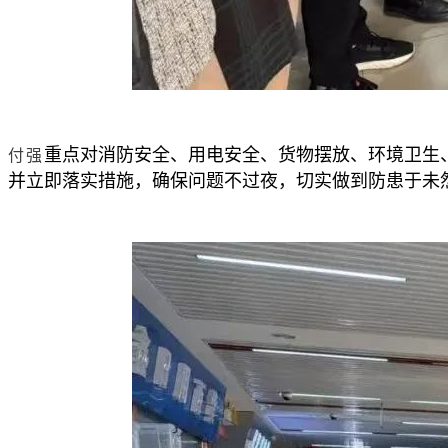
重点对消防安全、用电安全、货物摆放、环境卫生
付强
并立即落实措施，确保问题不过夜，切实做到防患于未