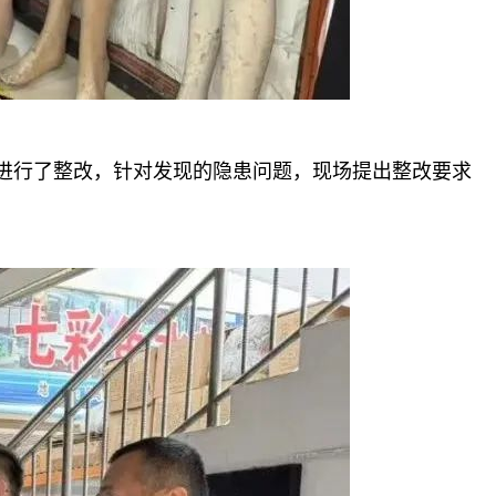
进行了整改，针对发现的隐患问题，现场提出整改要求