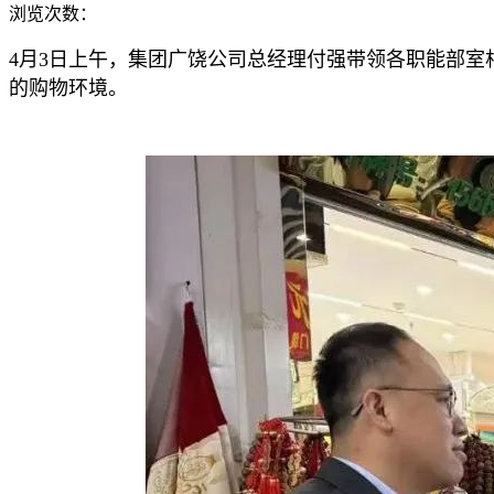
浏览次数：
4月3日上午，集团广饶公司总经理付强带领各职能部
的购物环境。