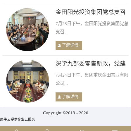
金田阳光投资集团党总支召
开党员学习扩大会
7月28日下午，金田阳光投资集团党总
支召...
了解详情
深学九部委零售新政，党建
引领纾困商户｜集团重庆公
7月24日下午，集团重庆金田置业有限
司党总支组织常态化党建学
公司...
习
了解详情
Copyright ©2019 - 2020
犀牛云提供企业云服务