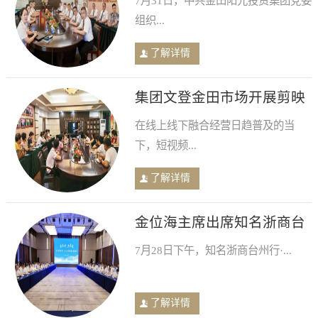
7月31日，中共金田阳光投资集团党委
召开庆祝建军99周年专题学
组织...
习会
了解详情
集团文登金田市场开展剪映
工具实操公益培训
在线上线下融合经营日趋普及的当
下，短视频...
了解详情
金位海主席出席知名浙商台
州行·助力台州高质量发展座
7月28日下午，知名浙商台州行·...
谈会举行
了解详情