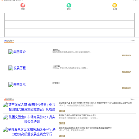
铸牢强军之魂 勇担时代
更多>>
使命 | 中共金田阳光投
资集团党委召开庆祝建
军99周年专题学习会
简介
项目
新闻
公司简介
More
集团简介
金田阳光投资集团是由浙江知名企业家金位海...
了解详情
发展历程
1998年，在杭州市西湖区投资建设开发杭...
了解详情
荣誉展示
了解详情
新闻资讯
More
铸牢强军之魂 勇担时代使命 | 中共金田阳光投资集团党委召开庆祝建军99周年专题学习会
7月31日，中共金田阳光投资集团党委组织...
了解
详情
集团文登金田市场开展剪映工具实操公益培训
在线上线下融合经营日趋普及的当下，短视频...
了解
详情
金位海主席出席知名浙商台州行·助力台州高质量发展座谈会举行
7月28日下午，知名浙商台州行·...
了解
详情