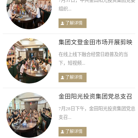
7月31日，中共金田阳光投资集团党委
召开庆祝建军99周年专题学
组织...
习会
了解详情
集团文登金田市场开展剪映
工具实操公益培训
在线上线下融合经营日趋普及的当
下，短视频...
了解详情
金田阳光投资集团党总支召
开党员学习扩大会
7月28日下午，金田阳光投资集团党总
支召...
了解详情