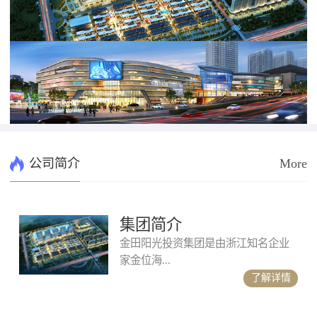
公司简介
More
集团简介
金田阳光投资集团是由浙江知名企业
家金位海...
了解详情
...