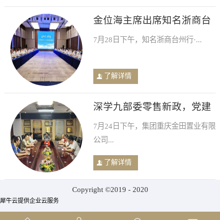
金位海主席出席知名浙商台
州行·助力台州高质量发展座
7月28日下午，知名浙商台州行·...
谈会举行
了解详情
深学九部委零售新政，党建
引领纾困商户｜集团重庆公
7月24日下午，集团重庆金田置业有限
司党总支组织常态化党建学
公司...
习
了解详情
Copyright ©2019 - 2020
犀牛云提供企业云服务