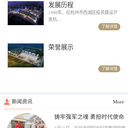
发展历程
1998年，在杭州市西湖区投资建设开
发杭...
了解详情
荣誉展示
了解详情
新闻资讯
More
铸牢强军之魂 勇担时代使命
| 中共金田阳光投资集团党委