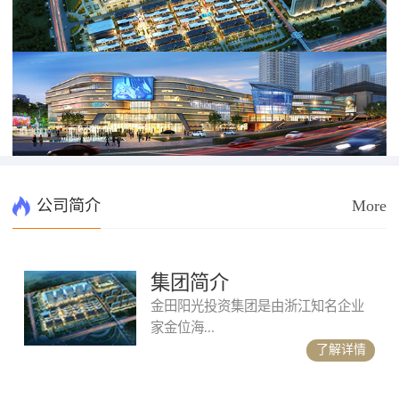
公司简介
More
集团简介
金田阳光投资集团是由浙江知名企业
家金位海...
了解详情
...