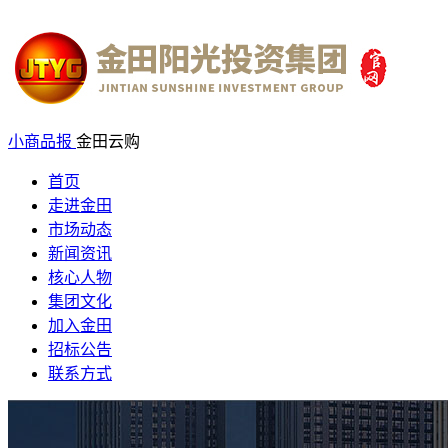
小商品报
金田云购
首页
走进金田
市场动态
新闻资讯
核心人物
集团文化
加入金田
招标公告
联系方式