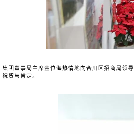
集团董事局主席金位海热情地向合川区招商局领导
祝贺与肯定。