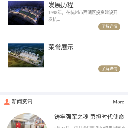
发展历程
1998年，在杭州市西湖区投资建设开
发杭...
了解详情
荣誉展示
了解详情
新闻资讯
More
铸牢强军之魂 勇担时代使命
| 中共金田阳光投资集团党委