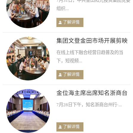
7月31日，中共金田阳光投资集团党委
召开庆祝建军99周年专题学
组织...
习会
了解详情
集团文登金田市场开展剪映
工具实操公益培训
在线上线下融合经营日趋普及的当
下，短视频...
了解详情
金位海主席出席知名浙商台
州行·助力台州高质量发展座
7月28日下午，知名浙商台州行·...
谈会举行
了解详情