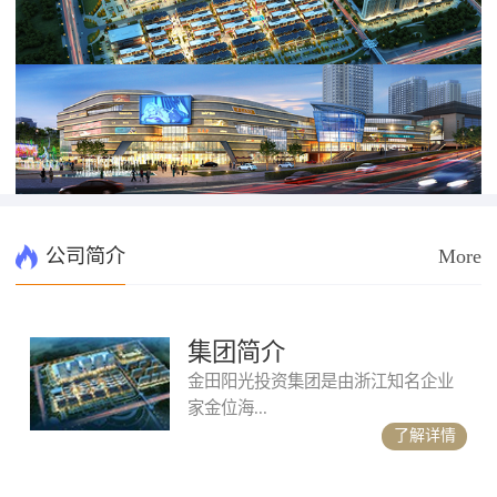
公司简介
More
集团简介
金田阳光投资集团是由浙江知名企业
家金位海...
了解详情
...