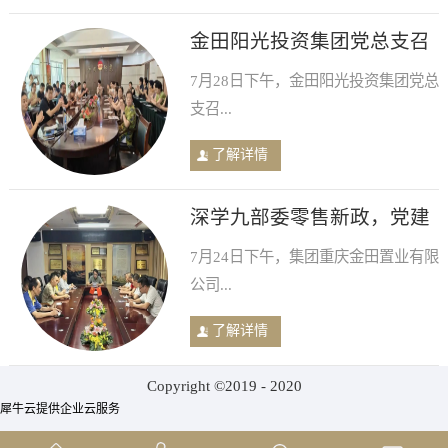
金田阳光投资集团党总支召
开党员学习扩大会
7月28日下午，金田阳光投资集团党总
支召...
了解详情
深学九部委零售新政，党建
引领纾困商户｜集团重庆公
7月24日下午，集团重庆金田置业有限
司党总支组织常态化党建学
公司...
习
了解详情
Copyright ©2019 - 2020
犀牛云提供企业云服务