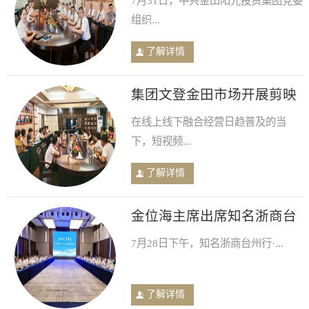
7月31日，中共金田阳光投资集团党委
召开庆祝建军99周年专题学
组织...
习会
了解详情
集团文登金田市场开展剪映
工具实操公益培训
在线上线下融合经营日趋普及的当
下，短视频...
了解详情
金位海主席出席知名浙商台
州行·助力台州高质量发展座
7月28日下午，知名浙商台州行·...
谈会举行
了解详情