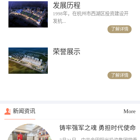
发展历程
1998年，在杭州市西湖区投资建设开
发杭...
了解详情
荣誉展示
了解详情
新闻资讯
More
铸牢强军之魂 勇担时代使命
| 中共金田阳光投资集团党委