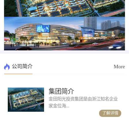
公司简介
More
集团简介
金田阳光投资集团是由浙江知名企业
家金位海...
了解详情
...