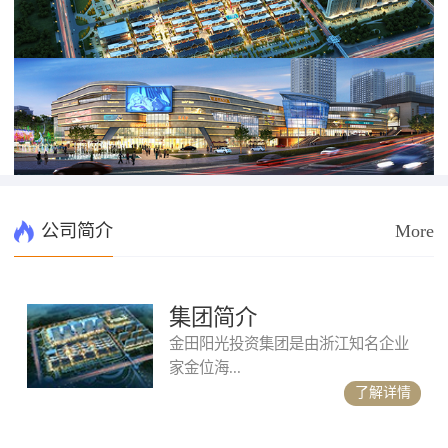
公司简介
More
集团简介
金田阳光投资集团是由浙江知名企业
家金位海...
了解详情
...