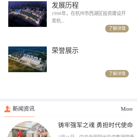
发展历程
1998年，在杭州市西湖区投资建设开
发杭...
了解详情
荣誉展示
了解详情
新闻资讯
More
铸牢强军之魂 勇担时代使命
| 中共金田阳光投资集团党委