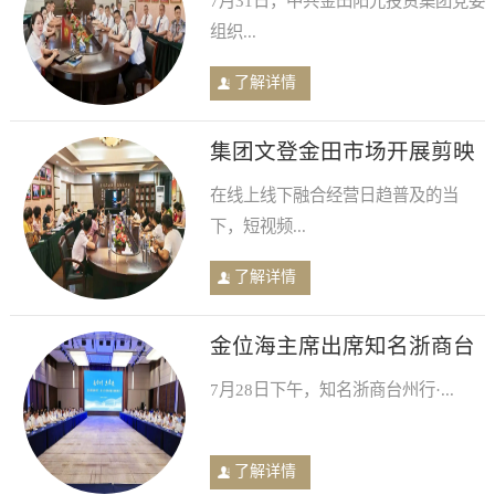
7月31日，中共金田阳光投资集团党委
召开庆祝建军99周年专题学
组织...
习会
了解详情
集团文登金田市场开展剪映
工具实操公益培训
在线上线下融合经营日趋普及的当
下，短视频...
了解详情
金位海主席出席知名浙商台
州行·助力台州高质量发展座
7月28日下午，知名浙商台州行·...
谈会举行
了解详情