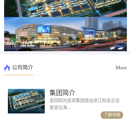
公司简介
More
集团简介
金田阳光投资集团是由浙江知名企业
家金位海...
了解详情
...