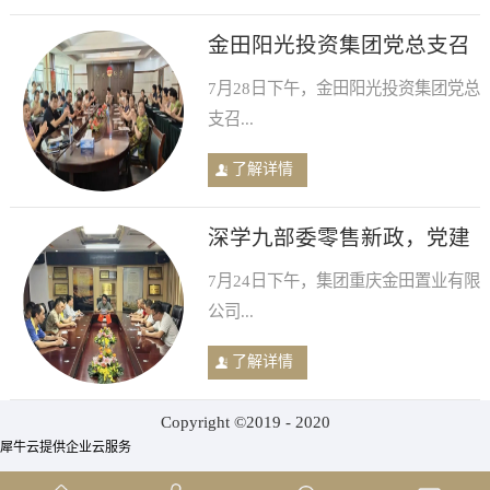
金田阳光投资集团党总支召
开党员学习扩大会
7月28日下午，金田阳光投资集团党总
支召...
了解详情
深学九部委零售新政，党建
引领纾困商户｜集团重庆公
7月24日下午，集团重庆金田置业有限
司党总支组织常态化党建学
公司...
习
了解详情
Copyright ©2019 - 2020
犀牛云提供企业云服务