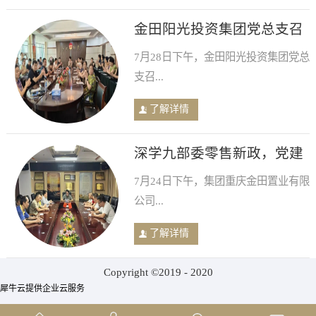
金田阳光投资集团党总支召
开党员学习扩大会
7月28日下午，金田阳光投资集团党总
支召...
了解详情
深学九部委零售新政，党建
引领纾困商户｜集团重庆公
7月24日下午，集团重庆金田置业有限
司党总支组织常态化党建学
公司...
习
了解详情
Copyright ©2019 - 2020
犀牛云提供企业云服务