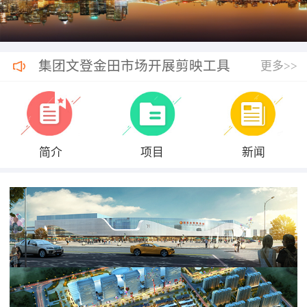
集团文登金田市场开展剪映工具
更多>>
实操公益培训
简介
项目
新闻