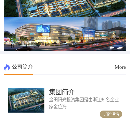
公司简介
More
集团简介
金田阳光投资集团是由浙江知名企业
家金位海...
了解详情
...