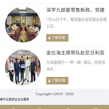
深学九部委零售新政，党建
引领纾困商户｜集团重庆公
7月24日下午，集团重庆金田置业有限
司党总支组织常态化党建学
公司...
习
了解详情
金位海主席带队赴尼日利亚
开展商务考察
为深度践行“一带一路” 倡议，抢抓非
洲大...
了解详情
Copyright ©2019 - 2020
犀牛云提供企业云服务