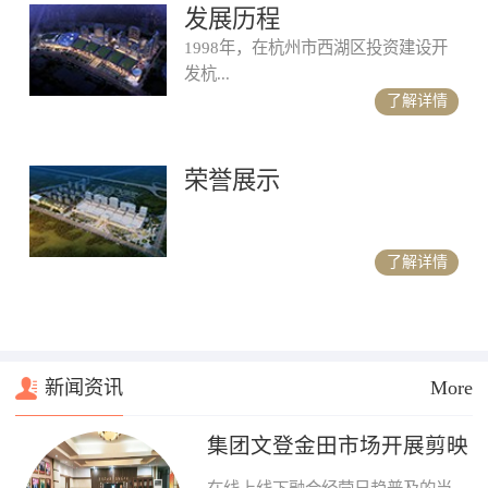
发展历程
1998年，在杭州市西湖区投资建设开
发杭...
了解详情
荣誉展示
了解详情
新闻资讯
More
集团文登金田市场开展剪映
工具实操公益培训