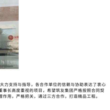
大力支持与指导，各合作单位的信赖与协助表达了衷心
董事长高度重视的项目，希望筑友集团严格按照合同契
理作用，严格把关，通过三方合作，打造精品工程。