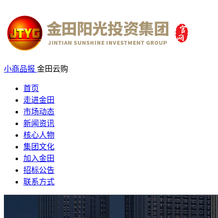
小商品报
金田云购
首页
走进金田
市场动态
新闻资讯
核心人物
集团文化
加入金田
招标公告
联系方式