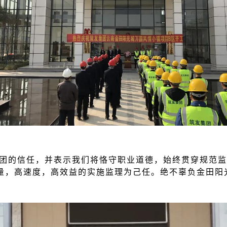
的信任，并表示我们将恪守职业道德，始终贯穿规范监
量，高速度，高效益的实施监理为己任。绝不辜负金田阳