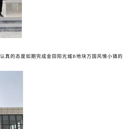
认真的态度如期完成金田阳光城B地块万国风情小镇的