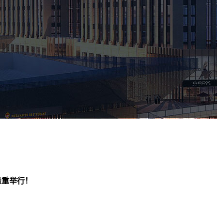
隆重举行！