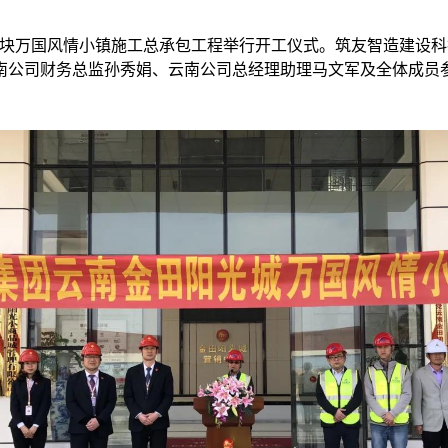
目B地块万国风情小镇施工总承包工程举行开工仪式。筑友智造建
南公司财务总监孙秀娟、云南公司总经理助理马文军及全体成员