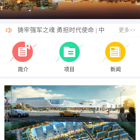
铸牢强军之魂 勇担时代使命 | 中
更多>>
共金田阳光投资集团党委召开庆
祝建军99周年专题学习会
简介
项目
新闻