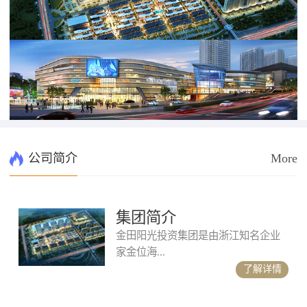
公司简介
More
集团简介
金田阳光投资集团是由浙江知名企业
家金位海...
了解详情
...