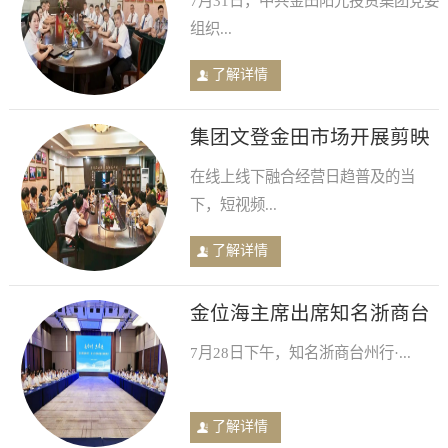
7月31日，中共金田阳光投资集团党委
召开庆祝建军99周年专题学
组织...
习会
了解详情
集团文登金田市场开展剪映
工具实操公益培训
在线上线下融合经营日趋普及的当
下，短视频...
了解详情
金位海主席出席知名浙商台
州行·助力台州高质量发展座
7月28日下午，知名浙商台州行·...
谈会举行
了解详情