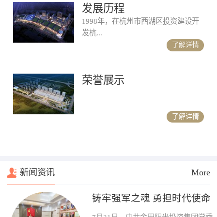
发展历程
1998年，在杭州市西湖区投资建设开
发杭...
了解详情
荣誉展示
了解详情
新闻资讯
More
铸牢强军之魂 勇担时代使命
| 中共金田阳光投资集团党委