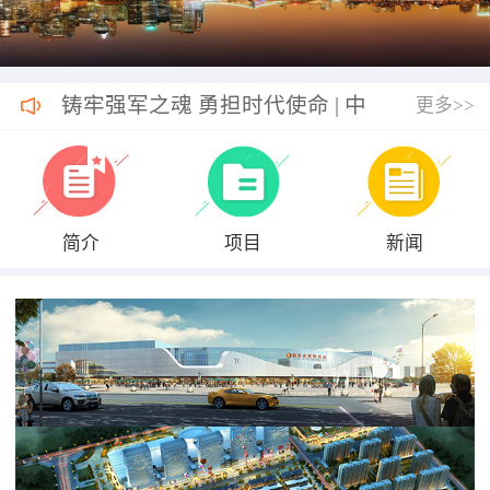
铸牢强军之魂 勇担时代使命 | 中
更多>>
共金田阳光投资集团党委召开庆
祝建军99周年专题学习会
简介
项目
新闻