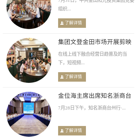
7月31日，中共金田阳光投资集团党委
召开庆祝建军99周年专题学
组织...
习会
了解详情
集团文登金田市场开展剪映
工具实操公益培训
在线上线下融合经营日趋普及的当
下，短视频...
了解详情
金位海主席出席知名浙商台
州行·助力台州高质量发展座
7月28日下午，知名浙商台州行·...
谈会举行
了解详情