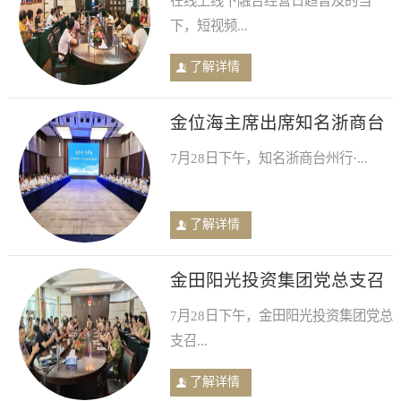
在线上线下融合经营日趋普及的当
下，短视频...
了解详情
金位海主席出席知名浙商台
州行·助力台州高质量发展座
7月28日下午，知名浙商台州行·...
谈会举行
了解详情
金田阳光投资集团党总支召
开党员学习扩大会
7月28日下午，金田阳光投资集团党总
支召...
了解详情