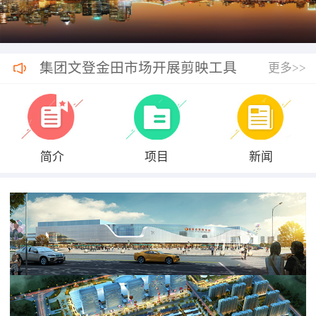
集团文登金田市场开展剪映工具
更多>>
实操公益培训
简介
项目
新闻