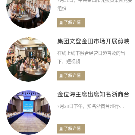
7月31日，中共金田阳光投资集团党委
召开庆祝建军99周年专题学
组织...
习会
了解详情
集团文登金田市场开展剪映
工具实操公益培训
在线上线下融合经营日趋普及的当
下，短视频...
了解详情
金位海主席出席知名浙商台
州行·助力台州高质量发展座
7月28日下午，知名浙商台州行·...
谈会举行
了解详情