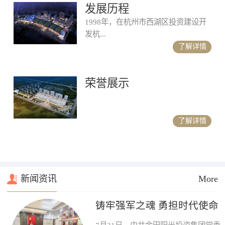
发展历程
1998年，在杭州市西湖区投资建设开
发杭...
了解详情
荣誉展示
了解详情
新闻资讯
More
铸牢强军之魂 勇担时代使命
| 中共金田阳光投资集团党委