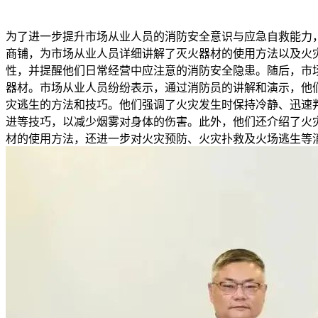
为了进一步提升市场从业人员的消防安全意识与应急自救能力，6
商铺，为市场从业人员详细讲解了灭火器材的使用方法以及火灾
性，并提醒他们日常经营中应注意的消防安全隐患。随后，市
器材。市场从业人员纷纷表示，通过消防员的讲解和演示，他
灾逃生的方法和技巧。他们强调了火灾发生时保持冷静、迅速
进等技巧，以减少烟雾对身体的伤害。此外，他们还介绍了火
材的使用方法，还进一步对火灾预防、火灾扑救及火场逃生等消