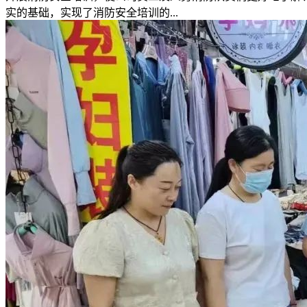
实的基础，实现了消防安全培训的...