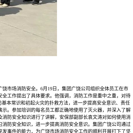
饶市场消防安全。6月19日，集团广饶公司组织全体员工在市
安全工作提出了具体要求。他强调，消防工作是重中之重，对待
防基本常识和初起火灾的扑救方法，进一步提高安全意识、责任
演示。参加培训的每名员工都正确地使用了灭火器，并深入了解
及消防安全知识进行了讲解，安保部副部长袁文涛对如何使用消
学习消防安全知识，进一步提高消防安全意识。集团广饶公司通过
突发事件的能力，为广饶市场消防安全工作的顺利开展打下了坚