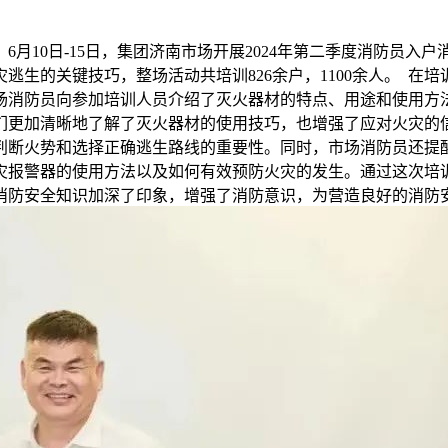
月10日-15日，集团济南市场开展2024年第二季度消防员
逃生的关键技巧，整场活动共培训826余户，1100余人。 在
场消防员向参加培训人员介绍了灭火器材的特点、用途和使用方
们更加清晰地了解了灭火器材的使用技巧，也增强了应对火灾的
判断火势和选择正确逃生路线的重要性。同时，市场消防员还提
灾报警器的使用方法以及如何有效预防火灾的发生。通过这次培
防安全知识加深了印象，增强了消防意识，为营造良好的消防安全