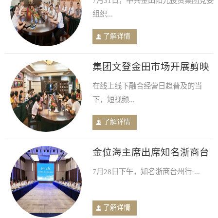
7月31日，中共金田阳光投资集团党委
召开庆祝建军99周年专题学
组织...
习会
了解详情
集团文登金田市场开展剪映
工具实操公益培训
在线上线下融合经营日趋普及的当
下，短视频...
了解详情
金位海主席出席知名浙商台
州行·助力台州高质量发展座
7月28日下午，知名浙商台州行·...
谈会举行
了解详情