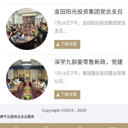
金田阳光投资集团党总支召
开党员学习扩大会
7月28日下午，金田阳光投资集团党总
支召...
了解详情
深学九部委零售新政，党建
引领纾困商户｜集团重庆公
7月24日下午，集团重庆金田置业有限
司党总支组织常态化党建学
公司...
习
了解详情
Copyright ©2019 - 2020
犀牛云提供企业云服务