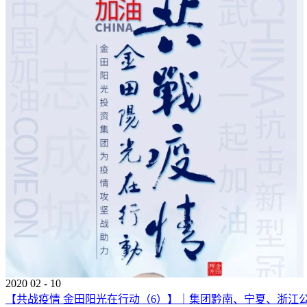
2020
02
-
10
【共战疫情 金田阳光在行动（6）】｜集团黔南、宁夏、浙江