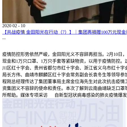
2020
02
-
10
【共战疫情 金田阳光在行动（7）】｜集团再捐赠100万元现
...
疫情防控形势依然严峻，金田阳光义不容辞再担当。2月10日
现金和1万只口罩、1万只手套等紧缺物资，以用于疫情防控
川区红十字会、贵州省都匀市红十字会、浙江省义乌市红十字
局长方伟、曲靖市麒麟区红十字会常务副会长袁冬生等领导参
程刚总经理传达了集团董事局主席金位海先生对此次抗击疫情
资集团义不容辞的使命和责任。本次了解到云南曲靖缺乏口罩等
所帮助。媒体专项采访 自新型冠状病毒感染的肺炎疫情爆发以