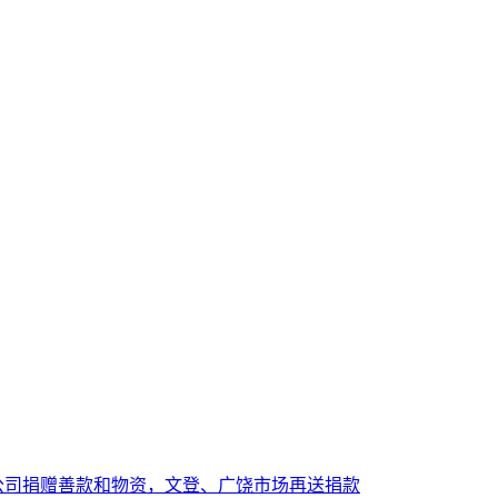
公司捐赠善款和物资，文登、广饶市场再送捐款