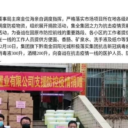
董事局主席金位海亲自调度指挥，严格落实市场项目所在地各级
调度防疫物资，组织展开捐款活动，集全集团之力为抗击疫情贡献
活动，为奋战在固原市防控前线的重要路段、各小区的工作者提
战在一线的工作人员提供方便面、香肠、矿泉水、洗手液及纸巾等
2月10日，集团旗下黔南金田阳光城积极落实集团抗击新冠病毒
4消毒液300升，酒精200升，向奋战在抗击疫情一线的医护人
.