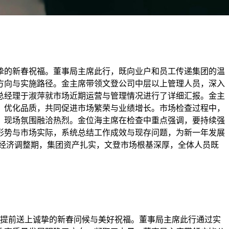
挚的新春祝福。董事局主席此行，既向业户和员工传递集团的温
方向与实施路径。金主席带领文登公司中层以上管理人员，深入
总经理于淑萍就市场近期运营与管理情况进行了详细汇报。金主
、优化品质，共同促进市场繁荣与业绩增长。市场检查过程中，
，现场氛围融洽热烈。金位海主席在检查中重点强调，要持续强
形势与市场实际，系统总结工作成效与现存问题，为新一年发展
经济调整期，集团资产扎实，文登市场根基深厚，全体人员既
户提前送上诚挚的新春问候与美好祝福。董事局主席此行通过实