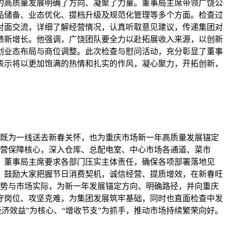
的高质量发展明确了方向、凝聚了力量。董事局主席带领广饶公
品储备、业态优化、提档升级及规范化管理等多个方面。检查过
对面交流，详细了解经营情况，认真听取意见建议，传递集团对
绩新增长。他强调，广饶团队要全力以赴拓展收入来源，以创新
划业态布局与商位调整。此次检查与慰问活动，充分彰显了董事
表示将以更加饱满的热情和扎实的作风，凝心聚力，开拓创新，
，既为一线送去新春关怀，也为重庆市场新一年高质量发展锚定
运营保障核心，深入仓库、总配电室、中心市场各通道、菜市
，董事局主席要求各部门压实主体责任，确保各项部署落地见
，鼓励大家把握节日消费契机，诚信经营、提质增效，在新春旺
形势与市场实际，为新一年发展锚定方向、明确路径，并向重庆
守岗位、攻坚克难，为集团发展筑牢基础，同时也直面检查中发
济效益”为核心、“增收节支”为抓手，推动市场持续繁荣向好。