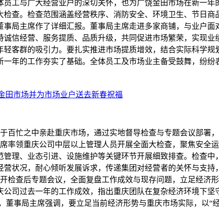
体员工与广大经营业户的深切关怀，也为广饶金田市场在新一年
大检查。检查范围涵盖经营秩序、消防安全、环境卫生、节日商
董事局主席作了详细汇报。董事局主席走进多家商铺，与业户面
持诚信经营、服务提质、品质升级，共同促进市场繁荣，实现业
年轻客群的吸引力。要扎实推进市场提质增效，结合实际科学规
新一年的工作夯实了基础。全体员工及市场业主备受鼓舞，纷纷
金田市场并为市场业户送去新春祝福
位海于百忙之中亲赴重庆市场，通过实地督导检查与专题会议部署
主席率领重庆公司中层以上管理人员开展全面大检查，聚焦安全
范管理、业态引进、设施维护等关键环节开展细致排查。检查中
经营状况，耐心倾听发展诉求，传递集团对经营者的关怀与支持
召开检查后专题会议，全面复盘工作成效与现存问题，立足经济
庆公司过去一年的工作成效，指出重庆团队在复杂经济环境下坚
，董事局主席强调，要立足当前经济形势与重庆市场实际，以“经