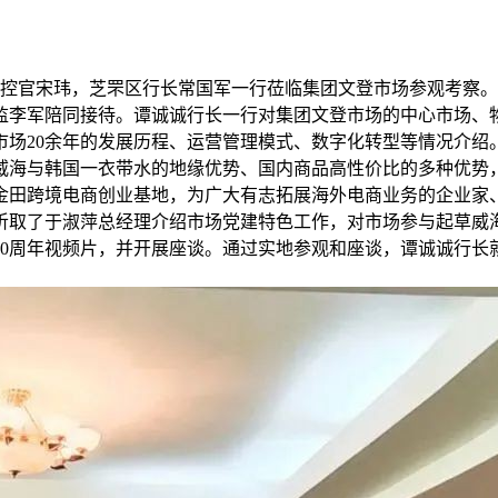
监控官宋玮，芝罘区行长常国军一行莅临集团文登市场参观考察
监李军陪同接待。谭诚诚行长一行对集团文登市场的中心市场、
市场20余年的发展历程、运营管理模式、数字化转型等情况介绍
威海与韩国一衣带水的地缘优势、国内商品高性价比的多种优势
金田跨境电商创业基地，为广大有志拓展海外电商业务的企业家
听取了于淑萍总经理介绍市场党建特色工作，对市场参与起草威
20周年视频片，并开展座谈。通过实地参观和座谈，谭诚诚行长