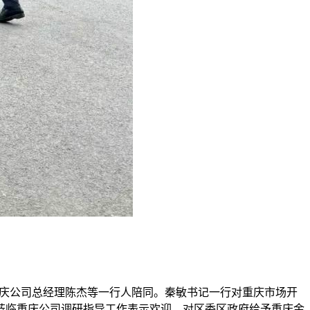
重庆公司总经理陈杰等一行人陪同。秦敏书记一行对重庆市场开
莅临重庆公司调研指导工作表示欢迎，对区委区政府给予重庆金