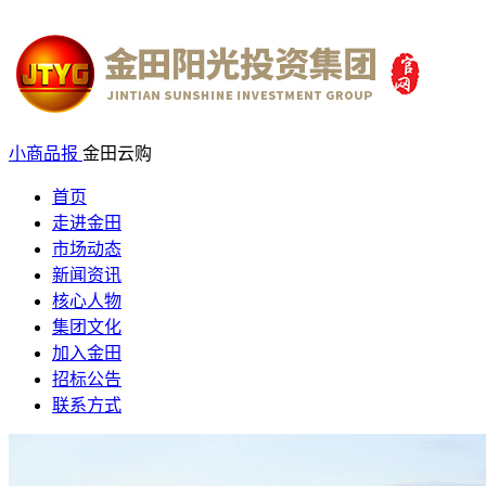
小商品报
金田云购
首页
走进金田
市场动态
新闻资讯
核心人物
集团文化
加入金田
招标公告
联系方式