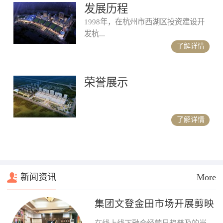
发展历程
1998年，在杭州市西湖区投资建设开
发杭...
了解详情
荣誉展示
了解详情
新闻资讯
More
集团文登金田市场开展剪映
工具实操公益培训