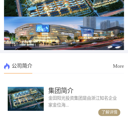
公司简介
More
集团简介
金田阳光投资集团是由浙江知名企业
家金位海...
了解详情
...