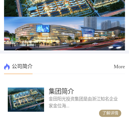
公司简介
More
集团简介
金田阳光投资集团是由浙江知名企业
家金位海...
了解详情
...