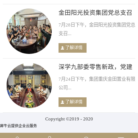
金田阳光投资集团党总支召
开党员学习扩大会
7月28日下午，金田阳光投资集团党总
支召...
了解详情
深学九部委零售新政，党建
引领纾困商户｜集团重庆公
7月24日下午，集团重庆金田置业有限
司党总支组织常态化党建学
公司...
习
了解详情
Copyright ©2019 - 2020
犀牛云提供企业云服务