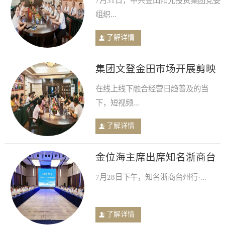
7月31日，中共金田阳光投资集团党委
召开庆祝建军99周年专题学
组织...
习会
了解详情
集团文登金田市场开展剪映
工具实操公益培训
在线上线下融合经营日趋普及的当
下，短视频...
了解详情
金位海主席出席知名浙商台
州行·助力台州高质量发展座
7月28日下午，知名浙商台州行·...
谈会举行
了解详情