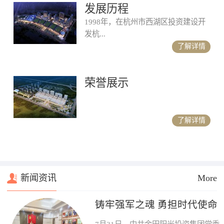
发展历程
1998年，在杭州市西湖区投资建设开
发杭...
了解详情
荣誉展示
了解详情
新闻资讯
More
铸牢强军之魂 勇担时代使命
| 中共金田阳光投资集团党委