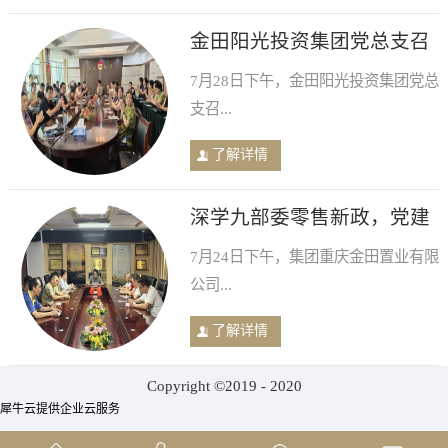
金田阳光投资集团党总支召
开党员学习扩大会
7月28日下午，金田阳光投资集团党总
支召...
了解详情
深学九部委零售新政，党建
引领纾困商户｜集团重庆公
7月24日下午，集团重庆金田置业有限
司党总支组织常态化党建学
公司...
习
了解详情
Copyright ©2019 - 2020
犀牛云提供企业云服务