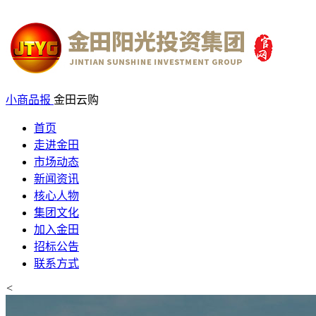
小商品报
金田云购
首页
走进金田
市场动态
新闻资讯
核心人物
集团文化
加入金田
招标公告
联系方式
<