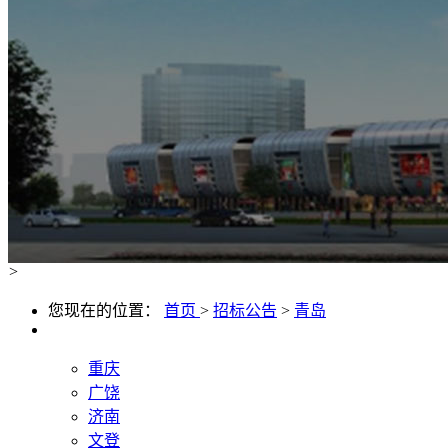
>
您现在的位置：
首页
>
招标公告
>
青岛
重庆
广饶
济南
文登