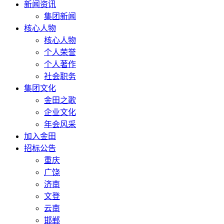
新闻资讯
集团新闻
核心人物
核心人物
个人荣誉
个人著作
社会职务
集团文化
金田之歌
企业文化
年会风采
加入金田
招标公告
重庆
广饶
济南
文登
云南
邯郸