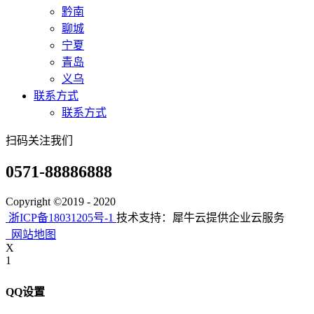
黔南
聊城
宁夏
青岛
义乌
联系方式
联系方式
扫码关注我们
0571-88886888
Copyright ©2019 - 2020
浙ICP备18031205号-1
技术支持：犀牛云提供企业云服务
网站地图
X
1
QQ设置