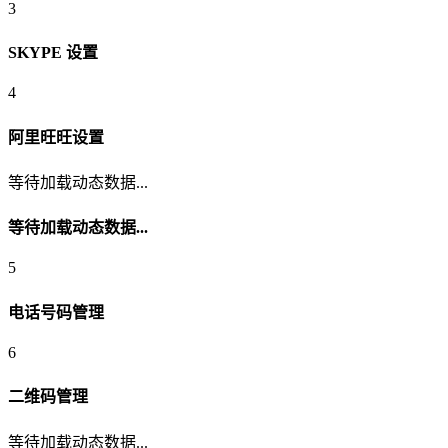
3
SKYPE 设置
4
阿里旺旺设置
等待加载动态数据...
等待加载动态数据...
5
电话号码管理
6
二维码管理
等待加载动态数据...