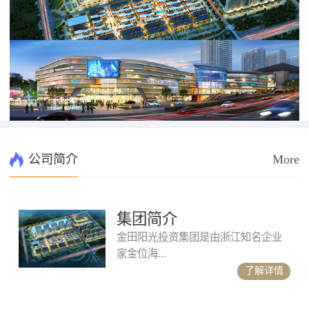
公司简介
More
集团简介
金田阳光投资集团是由浙江知名企业
家金位海...
了解详情
...