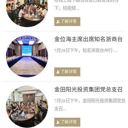
在线上线下融合经营日趋普及的当
下，短视频...
了解详情
金位海主席出席知名浙商台
州行·助力台州高质量发展座
7月28日下午，知名浙商台州行·...
谈会举行
了解详情
金田阳光投资集团党总支召
开党员学习扩大会
7月28日下午，金田阳光投资集团党总
支召...
了解详情