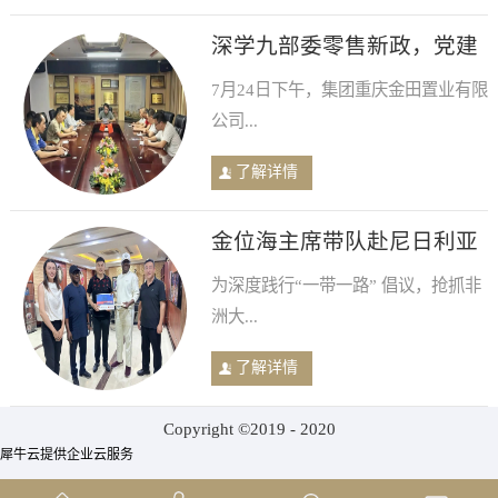
深学九部委零售新政，党建
引领纾困商户｜集团重庆公
7月24日下午，集团重庆金田置业有限
司党总支组织常态化党建学
公司...
习
了解详情
金位海主席带队赴尼日利亚
开展商务考察
为深度践行“一带一路” 倡议，抢抓非
洲大...
了解详情
Copyright ©2019 - 2020
犀牛云提供企业云服务