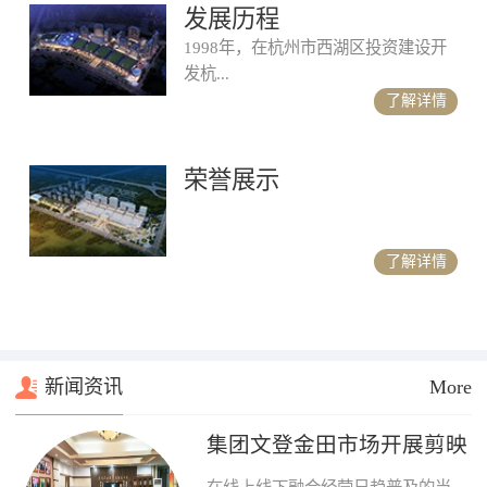
发展历程
1998年，在杭州市西湖区投资建设开
发杭...
了解详情
荣誉展示
了解详情
新闻资讯
More
集团文登金田市场开展剪映
工具实操公益培训