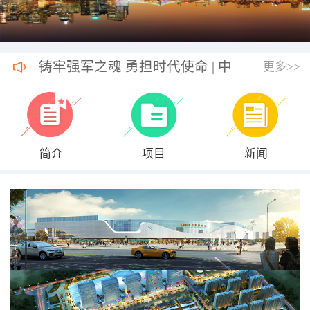
铸牢强军之魂 勇担时代使命 | 中
更多>>
共金田阳光投资集团党委召开庆
祝建军99周年专题学习会
简介
项目
新闻