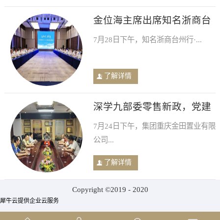
金位海主席出席知名浙商台
州行·助力台州高质量发展座
7月28日下午，知名浙商台州行·...
谈会举行
了解详情
深学九部委零售新政，党建
引领纾困商户｜集团重庆公
7月24日下午，集团重庆金田置业有限
司党总支组织常态化党建学
公司...
习
了解详情
Copyright ©2019 - 2020
犀牛云提供企业云服务