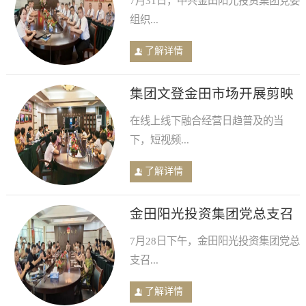
7月31日，中共金田阳光投资集团党委
召开庆祝建军99周年专题学
组织...
习会
了解详情
集团文登金田市场开展剪映
工具实操公益培训
在线上线下融合经营日趋普及的当
下，短视频...
了解详情
金田阳光投资集团党总支召
开党员学习扩大会
7月28日下午，金田阳光投资集团党总
支召...
了解详情