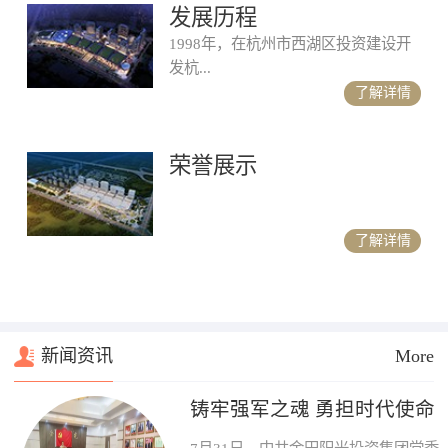
发展历程
1998年，在杭州市西湖区投资建设开
发杭...
了解详情
荣誉展示
了解详情
新闻资讯
More
铸牢强军之魂 勇担时代使命
| 中共金田阳光投资集团党委