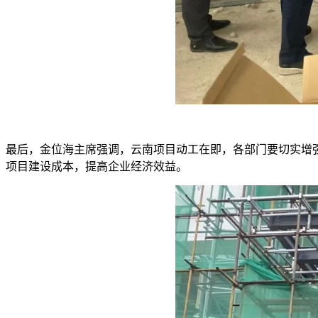
最后，金位海主席强调，云南项目动工在即，各部门要切实增
项目建设成本，提高企业经济效益。