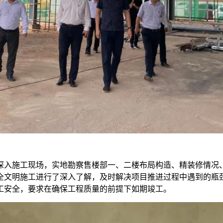
深入施工现场，实地勘察售楼部一、二楼布局构造、精装修情况
全文明施工进行了深入了解，及时解决项目推进过程中遇到的瓶
工安全，要求在确保工程质量的前提下如期竣工。