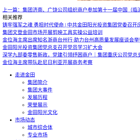
上一篇：
集团济南、广饶公司组织商户参加第十一届中国（临
相关推荐
铸牢强军之魂 勇担时代使命 | 中共金田阳光投资集团党委召开
集团文登金田市场开展剪映工具实操公益培训
金位海主席出席知名浙商台州行·助力台州高质量发展座谈会举
金田阳光投资集团党总支召开党员学习扩大会
深学九部委零售新政，党建引领纾困商户｜集团重庆公司党总
金位海主席带队赴尼日利亚开展商务考察
走进金田
集团简介
集团大事件
发展历程
荣誉展示
金田阳光文化
市场动态
城市综合体
专业市场