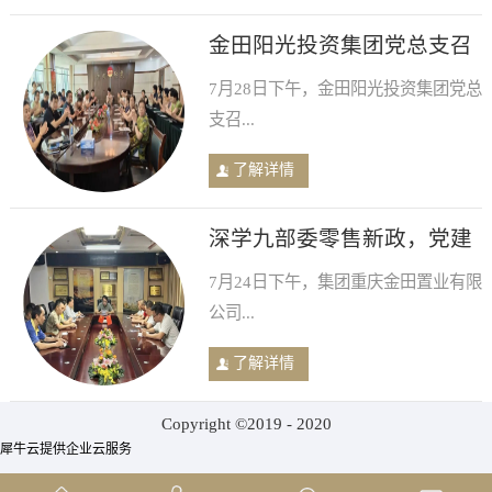
金田阳光投资集团党总支召
开党员学习扩大会
7月28日下午，金田阳光投资集团党总
支召...
了解详情
深学九部委零售新政，党建
引领纾困商户｜集团重庆公
7月24日下午，集团重庆金田置业有限
司党总支组织常态化党建学
公司...
习
了解详情
Copyright ©2019 - 2020
犀牛云提供企业云服务