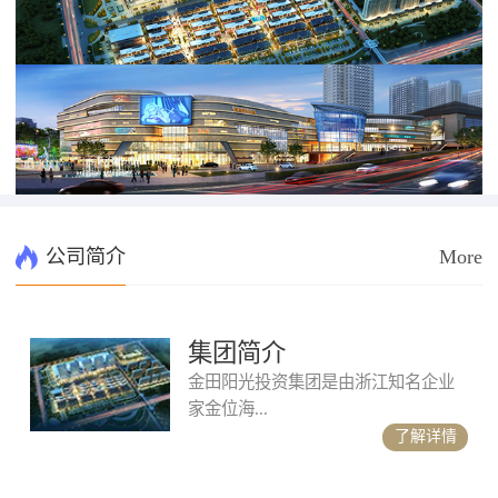
公司简介
More
集团简介
金田阳光投资集团是由浙江知名企业
家金位海...
了解详情
...